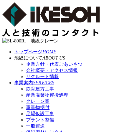
トップページ
HOME
池総について
ABOUT US
企業方針・代表ごあいさつ
会社概要・アクセス情報
リクルート情報
事業案内
SERVICES
鉄骨建方工事
産業廃棄物運搬処理
クレーン業
重量物据付
足場仮設工事
プラント整備
一般運送