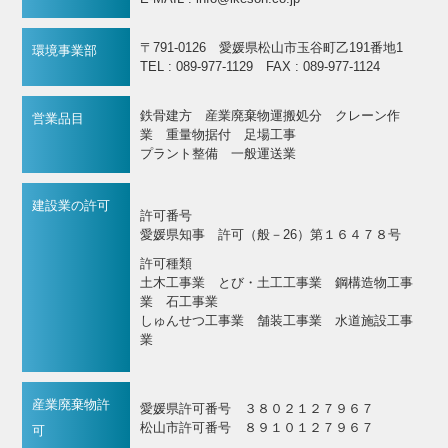
〒791-0126 愛媛県松山市玉谷町乙191番地1
環境事業部
TEL : 089-977-1129 FAX : 089-977-1124
鉄骨建方 産業廃棄物運搬処分 クレーン作
営業品目
業 重量物据付 足場工事
プラント整備 一般運送業
建設業の許可
許可番号
愛媛県知事 許可（般－26）第１６４７８号
許可種類
土木工事業 とび・土工工事業 鋼構造物工事
業 石工事業
しゅんせつ工事業 舗装工事業 水道施設工事
業
産業廃棄物許
愛媛県許可番号 ３８０２１２７９６７
松山市許可番号 ８９１０１２７９６７
可