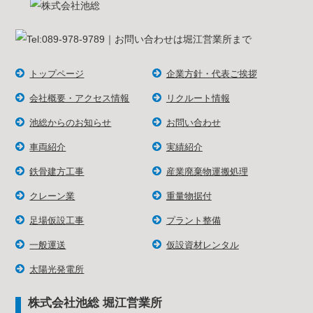
トップページ
企業方針・代表ご挨拶
会社概要・アクセス情報
リクルート情報
池総からのお知らせ
お問い合わせ
車両紹介
実績紹介
鉄骨建方工事
産業廃棄物運搬処理
クレーン業
重量物据付
足場仮設工事
プラント整備
一般運送
仮設資材レンタル
太陽光発電所
株式会社池総 堀江営業所